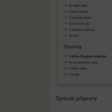
10 lístků máty
1 jarní cibulka
1 červené cibule
12 černých oliv
1 vodního melounu
sýr feta
1 lžička Oregáno Avokádo
40 ml olivového oleje
1 lžičky cukru
1 limety