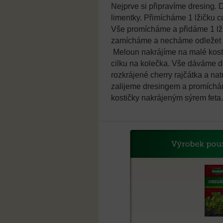
Nejprve si připravíme dresing
limentky. Přimícháme 1 lžičku c
Vše promícháme a přidáme 1 lž
zamícháme a necháme odležet v
Meloun nakrájíme na malé kostič
cilku na kolečka. Vše dáváme do
rozkrájené cherry rajčátka a na
zalijeme dresingem a promíchá
kostičky nakrájeným sýrem feta.