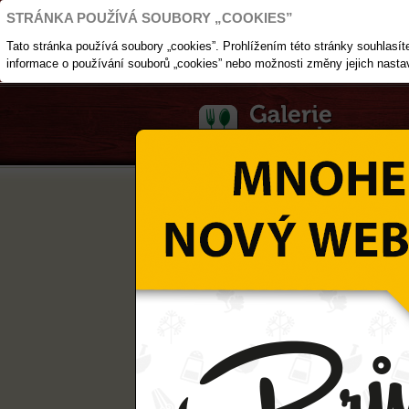
STRÁNKA POUŽÍVÁ SOUBORY „COOKIES”
Tato stránka používá soubory „cookies”. Prohlížením této stránky souhlasíte 
informace o používání souborů „cookies” nebo možnosti změny jejich nasta