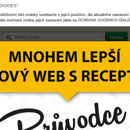
OOKIES”
hlížením této stránky souhlasíte s jejich použitím, dle aktuálního nastavení 
nebo možnosti změny jejich nastavení jdete na
OCHRANA OSOBNÍCH ÚDAJŮ
Nové koření mleté Avokádo