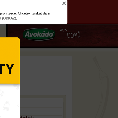
×
prohlížeče. Chcete-li získat další
 (ODKAZ)
.
Skořice mletá Avokádo