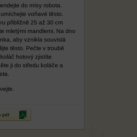
ndejte do mísy robota. 
 umíchejte voňavé těsto. 
u přibližně 25 až 30 cm 
e mletými mandlemi. Na dno 
ka, aby vznikla souvislá 
jte těsto. Pečte v troubě 
koláč hotový zjistíte 
te ji do středu koláče a 
sta. 
vejte.