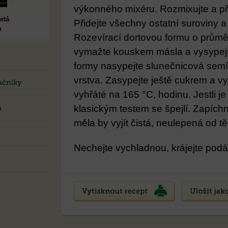
výkonného mixéru. Rozmixujte a pře
etá
Přidejte všechny ostatní suroviny a
o
Rozevírací dortovou formu o průměr
vymažte kouskem másla a vysypejt
formy nasypejte slunečnicová semín
vrstva. Zasypejte ještě cukrem a vyli
vyhřáté na 165 °C, hodinu. Jestli je 
klasickým testem se špejlí. Zapíchně
měla by vyjít čistá, neulepená od tě
Nechejte vychladnou, krájejte podá