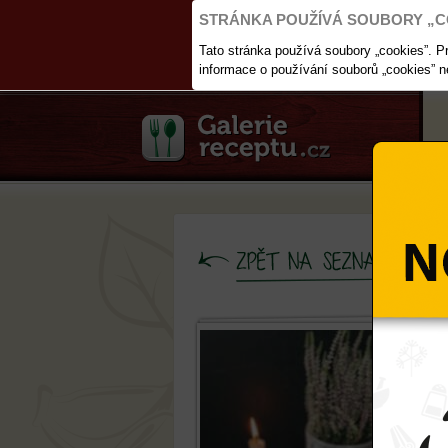
STRÁNKA POUŽÍVÁ SOUBORY „C
Tato stránka používá soubory „cookies”. Pro
informace o používání souborů „cookies” 