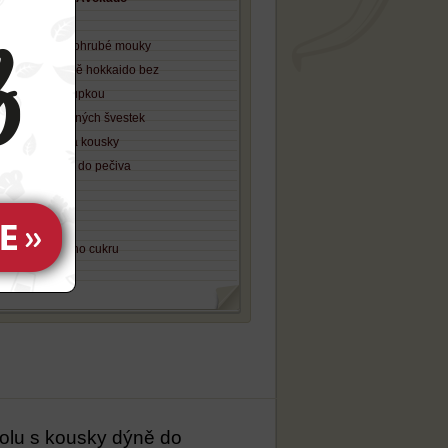
 vajec
200 gramů polohrubé mouky
350 gramů dýně hokkaido bez
emínek, se slupkou
60 gramů sušených švestek
akrájených na kousky
 lžička prášku do pečiva
 lžíce třtinového cukru
polu s kousky dýně do 