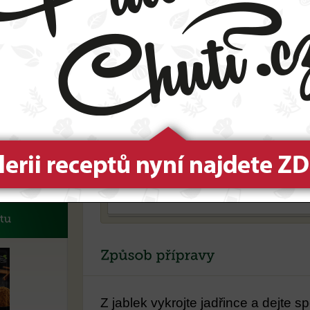
120 gramů slunečnicového oleje
5
1 lžička jedlé sody
220 gramů jemných ovesných vloček
s
2 velká jablka
n
200- 250g třtinového cukru
1
3 lžíce slunečnicových semínek
2
20 gramů mletých mandlí
Z jablek vykrojte jadřince a dejte s